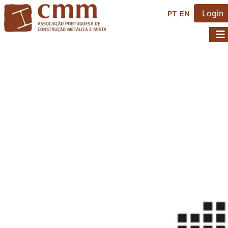
Login
PT
EN