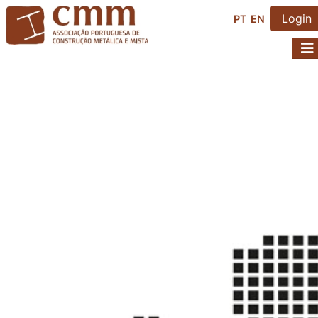
Login
PT
EN