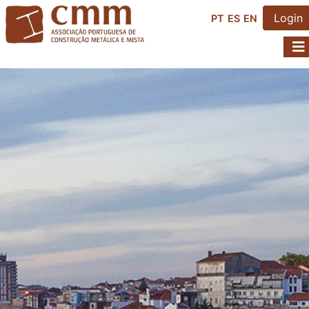
Login
PT
ES
EN