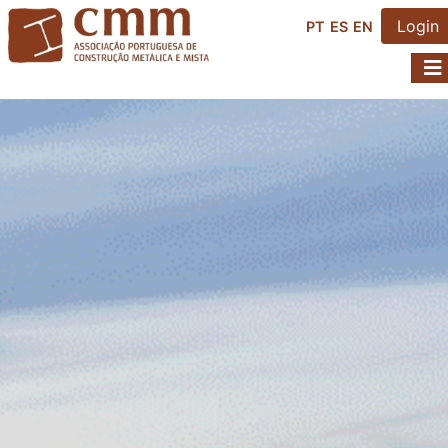
Login
PT
ES
EN