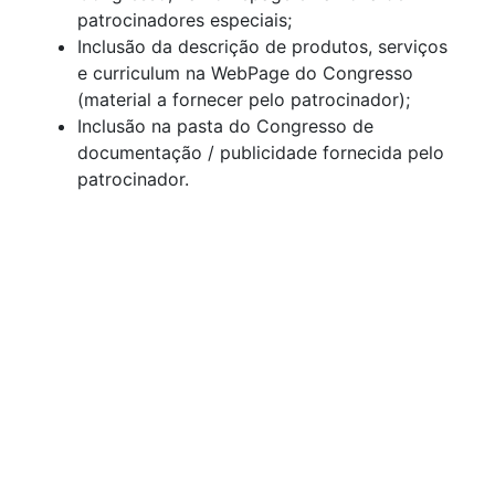
patrocinadores especiais;
Inclusão da descrição de produtos, serviços
e curriculum na WebPage do Congresso
(material a fornecer pelo patrocinador);
Inclusão na pasta do Congresso de
documentação / publicidade fornecida pelo
patrocinador.
Patrocinador Prata
Stand de exposição na exposição com
dimensão de 3m*2m;
Cinco inscrições de participação no
Congresso;
Inclusão de logotipo e Link na WebPage do
Congresso, na zona de patrocinadores Prata;
Inclusão de logotipo na página da exposição
técnica do Livro de Actas do Congresso;