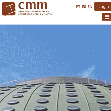
Login
PT
ES
EN