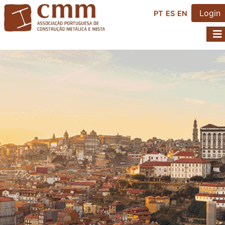
Login
PT
ES
EN