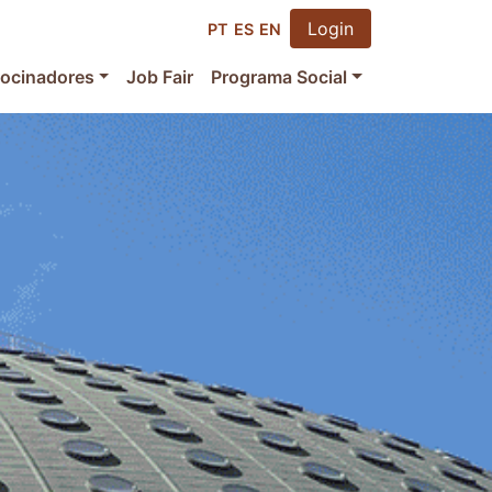
Login
PT
ES
EN
rocinadores
Job Fair
Programa Social