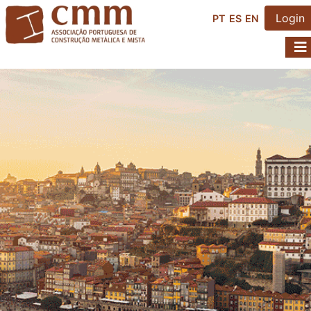
Login
PT
ES
EN